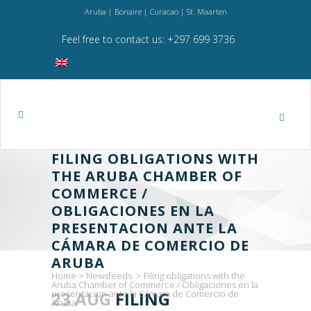
Aruba | Bonaire | Curacao | St. Maarten
Feel free to contact us: +297 699 3736
FILING OBLIGATIONS WITH
THE ARUBA CHAMBER OF
COMMERCE /
OBLIGACIONES EN LA
PRESENTACION ANTE LA
CÁMARA DE COMERCIO DE
ARUBA
Home
>
Newsfeeds
>
Filing obligations with the
Aruba Chamber of Commerce / Obligaciones en la
presentacion ante la Cámara de Comercio de
23 AUG
FILING
Aruba