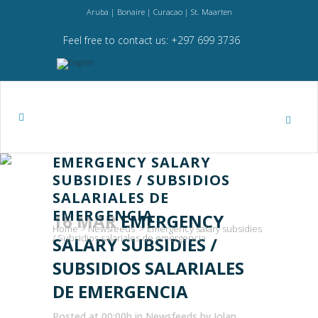
Aruba | Bonaire | Curacao | St. Maarten
Feel free to contact us: +297 699 3736
EMERGENCY SALARY
SUBSIDIES / SUBSIDIOS
SALARIALES DE
EMERGENCIA
16 MAR
EMERGENCY
Home
>
Newsfeeds
>
Emergency salary subsidies
/ Subsidios salariales de emergencia
SALARY SUBSIDIES /
SUBSIDIOS SALARIALES
DE EMERGENCIA
Posted at 00:00h
in
Newsfeeds
by
Jolan