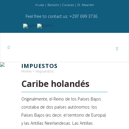
Aruba | Bonaire | Curacao | St. Maarten
Feel free to contact us: +297 699 3736
IMPUESTOS
Home
>
Impuestos
Caribe holandés
Originalmente, el Reino de los Países Bajos
constaba de dos países autónomos: los
Países Bajos (es decir, el territorio de Europa)
y las Antillas Neerlandesas. Las Antillas