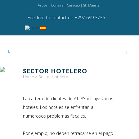
Aruba | Bonaire | Curacao | St. Maarten
Feel free to contact us: +297 699 3736
SECTOR HOTELERO
Home
>
Sector Hotelero
La cartera de clientes de ATLAS incluye varios
hoteles. Los hoteles se enfrentan a
numerosos problemas fiscales.
Por ejemplo, no deben retrasarse en el pago