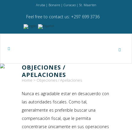
Aruba | Bonaire | Curacao | St. Maarten
Feel free to contact us: +297 699 3736
OBJECIONES /
APELACIONES
Home
>
Objeciones / Apelaciones
Nunca es agradable estar en desacuerdo con
las autoridades fiscales. Como tal,
generalmente es preferible buscar una
compensación fiscal, que le permita
concentrarse únicamente en sus operaciones